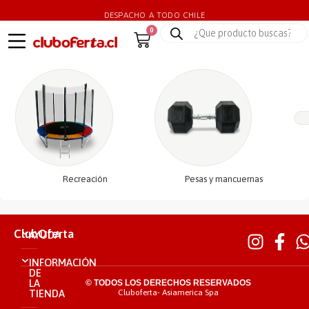
DESPACHO A TODO CHILE
0
Recreación
Pesas y mancuernas
ClubOferta
AYUDA
INFORMACIÓN
DE
LA
© TODOS LOS DERECHOS RESERVADOS
TIENDA
Cluboferta- Asiamerica Spa