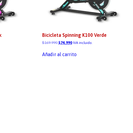
k
Bicicleta Spinning K100 Verde
$
169.990
$
74.990
IVA incluido.
Añadir al carrito