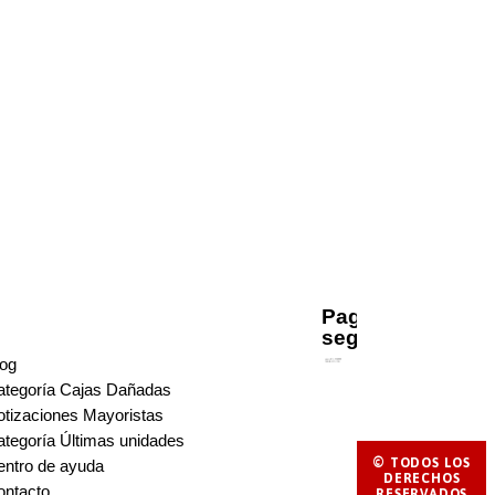
Pago
seguro
log
ategoría Cajas Dañadas
otizaciones Mayoristas
ategoría Últimas unidades
© TODOS LOS
entro de ayuda
DERECHOS
ontacto
RESERVADOS