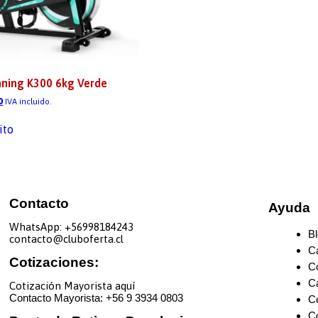
inning K300 6kg Verde
0
IVA incluido.
ito
Contacto
Ayuda
WhatsApp: +
56998184243
B
contacto@cluboferta.cl
C
Cotizaciones:
C
C
Cotización Mayorista aquí
Contacto Mayorista: +
56 9 3934 0803
C
C