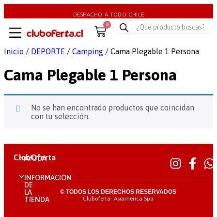
DESPACHO A TODO CHILE
0
Inicio
/
DEPORTE
/
Camping
/ Cama Plegable 1 Persona
Cama Plegable 1 Persona
No se han encontrado productos que coincidan
con tu selección.
ClubOferta
AYUDA
INFORMACIÓN
DE
LA
© TODOS LOS DERECHOS RESERVADOS
Cluboferta- Asiamerica Spa
TIENDA