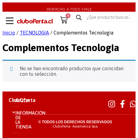
DESPACHO A TODO CHILE
0
Inicio
/
TECNOLOGIA
/ Complementos Tecnologia
Complementos Tecnologia
No se han encontrado productos que coincidan
con tu selección.
ClubOferta
AYUDA
INFORMACIÓN
DE
LA
© TODOS LOS DERECHOS RESERVADOS
Cluboferta- Asiamerica Spa
TIENDA