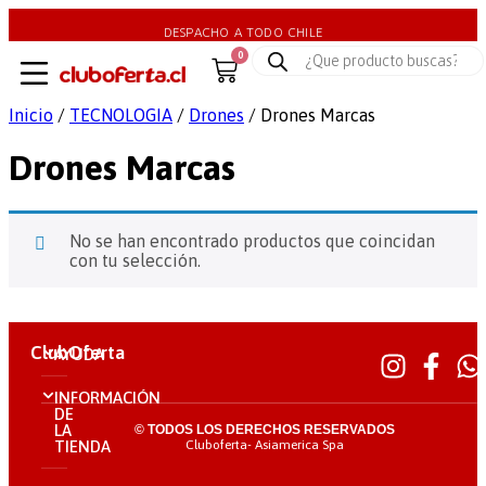
DESPACHO A TODO CHILE
0
Inicio
/
TECNOLOGIA
/
Drones
/ Drones Marcas
Drones Marcas
No se han encontrado productos que coincidan
con tu selección.
ClubOferta
AYUDA
INFORMACIÓN
DE
LA
© TODOS LOS DERECHOS RESERVADOS
Cluboferta- Asiamerica Spa
TIENDA