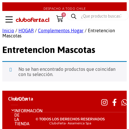
DESPACHO A TODO CHILE
0
Inicio
/
HOGAR
/
Complementos Hogar
/ Entretencion
Mascotas
Entretencion Mascotas
No se han encontrado productos que coincidan
con tu selección.
ClubOferta
AYUDA
INFORMACIÓN
DE
LA
© TODOS LOS DERECHOS RESERVADOS
Cluboferta- Asiamerica Spa
TIENDA