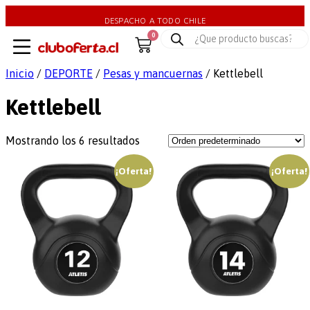
DESPACHO A TODO CHILE
0
Inicio
/
DEPORTE
/
Pesas y mancuernas
/ Kettlebell
Kettlebell
Mostrando los 6 resultados
¡Oferta!
¡Oferta!