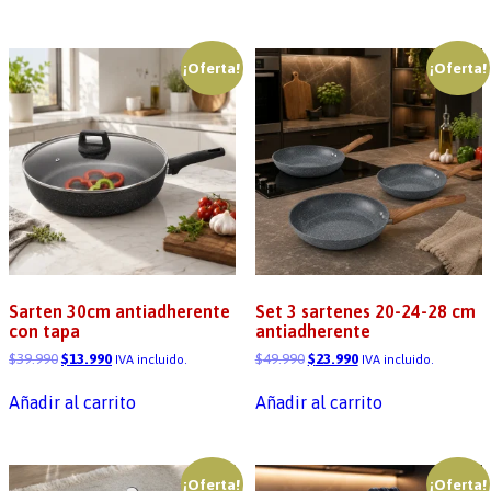
¡Oferta!
¡Oferta!
Sarten 30cm antiadherente
Set 3 sartenes 20-24-28 cm
con tapa
antiadherente
$
39.990
$
13.990
$
49.990
$
23.990
IVA incluido.
IVA incluido.
Añadir al carrito
Añadir al carrito
¡Oferta!
¡Oferta!