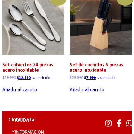
Set cubiertos 24 piezas
Set de cuchillos 6 piezas
acero inoxidable
acero inoxidable
$
29.990
$
12.990
$
29.990
$
7.990
IVA incluido.
IVA incluido.
Añadir al carrito
Añadir al carrito
ClubOferta
AYUDA
INFORMACIÓN