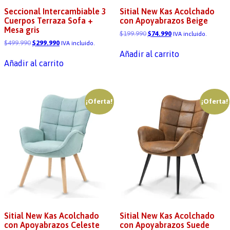
Seccional Intercambiable 3
Sitial New Kas Acolchado
Cuerpos Terraza Sofa +
con Apoyabrazos Beige
Mesa gris
$
199.990
$
74.990
IVA incluido.
$
499.990
$
299.990
IVA incluido.
Añadir al carrito
Añadir al carrito
¡Oferta!
¡Oferta!
Sitial New Kas Acolchado
Sitial New Kas Acolchado
con Apoyabrazos Celeste
con Apoyabrazos Suede