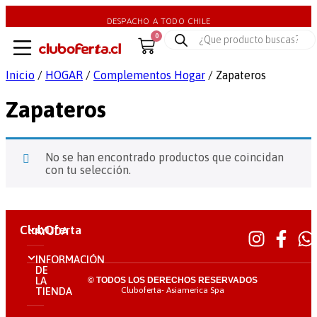
DESPACHO A TODO CHILE
0
Inicio
/
HOGAR
/
Complementos Hogar
/ Zapateros
Zapateros
No se han encontrado productos que coincidan
con tu selección.
ClubOferta
AYUDA
INFORMACIÓN
DE
LA
© TODOS LOS DERECHOS RESERVADOS
Cluboferta- Asiamerica Spa
TIENDA