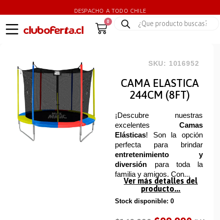
DESPACHO A TODO CHILE
0
SKU: 1016952
CAMA ELASTICA
244CM (8FT)
¡Descubre nuestras
excelentes
Camas
Elásticas
! Son la opción
perfecta para brindar
entretenimiento y
diversión
para toda la
familia y amigos. Con...
Ver más detalles del
producto...
Stock disponible: 0