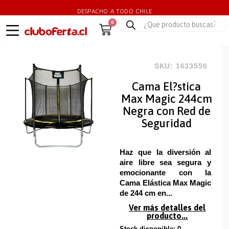
DESPACHO A TODO CHILE
0
SKU: 1633550
Cama El?stica
Max Magic 244cm
Negra con Red de
Seguridad
Haz que la diversión al
aire libre sea segura y
emocionante con la
Cama Elástica Max Magic
de 244 cm en...
Ver más detalles del
producto...
Stock disponible: 0