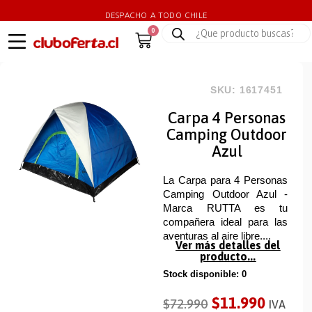
DESPACHO A TODO CHILE
0
SKU: 1617451
Carpa 4 Personas
Camping Outdoor
Azul
La Carpa para 4 Personas
Camping Outdoor Azul -
Marca RUTTA es tu
compañera ideal para las
aventuras al aire libre....
Ver más detalles del
producto...
Stock disponible: 0
$
11.990
$
72.990
IVA