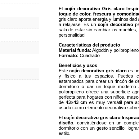
El
cojín decorativo Gris claro Insp
toque de color, frescura y comodida
gris claro aporta energía y luminosidad 
a relajarse. Es un
cojín decorativo
pe
sala de estar sin cambiar los muebles
personalidad.
Características del producto
Material funda:
Algodón y polipropileno
Formato:
Cuadrado
Beneficios y usos
Este
cojín decorativo gris claro
es un
y físico a tus espacios. Puedes c
estampados para crear un rincón de des
dormitorio o dar un toque moderno
polipropileno ofrece una superficie agr
perfecta para hogares con niños, masc
de
43×43 cm
es muy versátil para ap
usarlo como elemento decorativo sobre s
El
cojín decorativo gris claro Inspira
diseño
, convirtiéndose en un comple
dormitorio con un gesto sencillo, log
estilo.