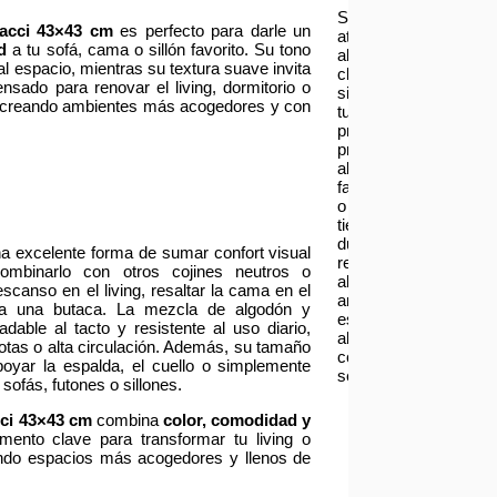
Servicio
iracci 43×43 cm
es perfecto para darle un
atención
d
a tu sofá, cama o sillón favorito. Su tono
al
al espacio, mientras su textura suave invita
cliente:
nsado para renovar el living, dormitorio o
si
, creando ambientes más acogedores y con
tu
producto
presenta
alguna
falla
o
tienes
dudas
a excelente forma de sumar confort visual
respecto
ombinarlo con otros cojines neutros o
al
canso en el living, resaltar la cama en el
armado
 a una butaca. La mezcla de algodón y
escríbenos
adable al tacto y resistente al uso diario,
al
otas o alta circulación. Además, su tamaño
correo
oyar la espalda, el cuello o simplemente
serviciotecnico@asia
ofás, futones o sillones.
cci 43×43 cm
combina
color, comodidad y
mento clave para transformar tu living o
rando espacios más acogedores y llenos de