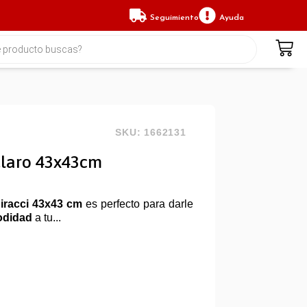
Seguimiento
Ayuda
SKU: 1662131
Claro 43x43cm
piracci 43x43 cm
es perfecto para darle
odidad
a tu...