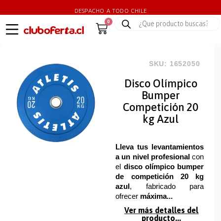
DESPACHO A TODO CHILE
0
SKU: 1652050
Disco Olímpico
Bumper
Competición 20
kg Azul
Lleva tus levantamientos
a un nivel profesional
con
el
disco olímpico bumper
de competición 20 kg
azul
, fabricado para
ofrecer
máxima...
Ver más detalles del
producto...