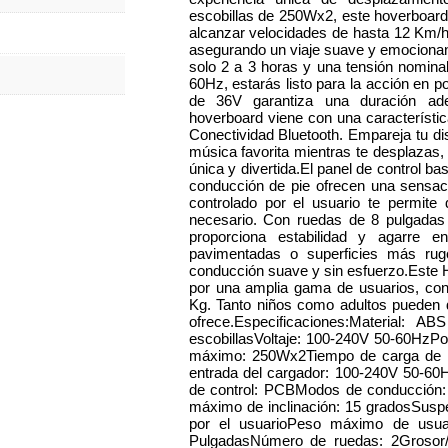
escobillas de 250Wx2, este hoverboard
alcanzar velocidades de hasta 12 Km/h
asegurando un viaje suave y emocionan
solo 2 a 3 horas y una tensión nomina
60Hz, estarás listo para la acción en po
de 36V garantiza una duración ade
hoverboard viene con una característic
Conectividad Bluetooth. Empareja tu dis
música favorita mientras te desplazas,
única y divertida.El panel de control b
conducción de pie ofrecen una sensaci
controlado por el usuario te permit
necesario. Con ruedas de 8 pulgadas
proporciona estabilidad y agarre e
pavimentadas o superficies más rugo
conducción suave y sin esfuerzo.Este H
por una amplia gama de usuarios, c
Kg. Tanto niños como adultos pueden di
ofrece.Especificaciones:Material: A
escobillasVoltaje: 100-240V 50-60Hz
máximo: 250Wx2Tiempo de carga de la
entrada del cargador: 100-240V 50-60H
de control: PCBModos de conducción:
máximo de inclinación: 15 gradosSuspe
por el usuarioPeso máximo de usua
PulgadasNúmero de ruedas: 2Grosor/