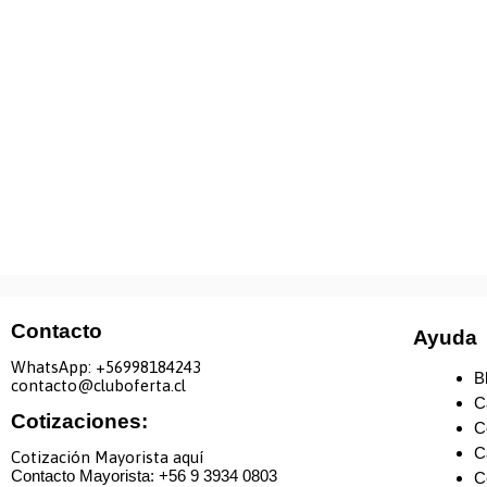
Contacto
Ayuda
WhatsApp: +
56998184243
B
contacto@cluboferta.cl
C
Cotizaciones:
C
C
Cotización Mayorista aquí
Contacto Mayorista: +
56 9 3934 0803
C