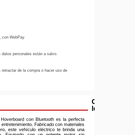
s, con WebPay.
 datos personales están a salvo.
 retractar de la compra o hacer uso de
Garantía
legal
El Hoverboard con Bluetooth es la perfecta
 entretenimiento. Fabricado con materiales
, este vehículo eléctrico te brinda una
to. Equipado con un potente motor sin