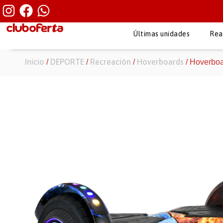
Últimas unidades
Rea
Inicio
DEPORTE
Recreación
Hoverboards
/
/
/
/ Hoverboa