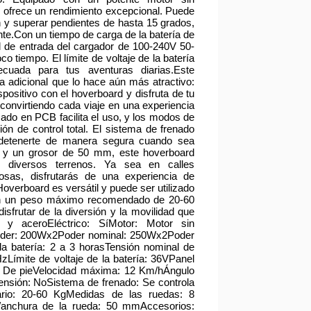
 ofrece un rendimiento excepcional. Puede
 y superar pendientes de hasta 15 grados,
te.Con un tiempo de carga de la batería de
l de entrada del cargador de 100-240V 50-
co tiempo. El límite de voltaje de la batería
cuada para tus aventuras diarias.Este
a adicional que lo hace aún más atractivo:
positivo con el hoverboard y disfruta de tu
 convirtiendo cada viaje en una experiencia
asado en PCB facilita el uso, y los modos de
ón de control total. El sistema de frenado
e detenerte de manera segura cuando sea
 y un grosor de 50 mm, este hoverboard
n diversos terrenos. Ya sea en calles
sas, disfrutarás de una experiencia de
overboard es versátil y puede ser utilizado
on un peso máximo recomendado de 20-60
sfrutar de la diversión y la movilidad que
BS y aceroEléctrico: SíMotor: Motor sin
Poder: 200Wx2Poder nominal: 250Wx2Poder
 batería: 2 a 3 horasTensión nominal de
zLímite de voltaje de la batería: 36VPanel
 De pieVelocidad máxima: 12 Km/hÁngulo
nsión: NoSistema de frenado: Se controla
rio: 20-60 KgMedidas de las ruedas: 8
anchura de la rueda: 50 mmAccesorios: