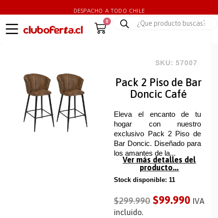
DESPACHO A TODO CHILE
0
SKU: 57007
Pack 2 Piso de Bar
Doncic Café
Eleva el encanto de tu
hogar con nuestro
exclusivo Pack 2 Piso de
Bar Doncic. Diseñado para
los amantes de la...
Ver más detalles del
producto...
Stock disponible: 11
$
99.990
$
299.990
IVA
incluido.