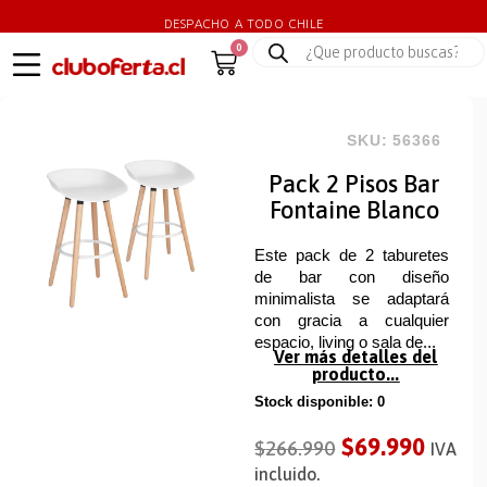
DESPACHO A TODO CHILE
0
SKU: 56366
Pack 2 Pisos Bar
Fontaine Blanco
Este pack de 2 taburetes
de bar con diseño
minimalista se adaptará
con gracia a cualquier
espacio, living o sala de...
Ver más detalles del
producto...
Stock disponible: 0
$
69.990
$
266.990
IVA
incluido.