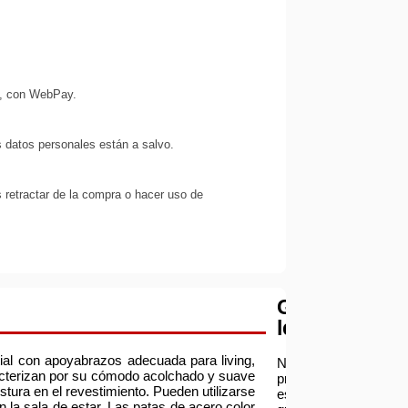
s, con WebPay.
 datos personales están a salvo.
 retractar de la compra o hacer uso de
Garantía
legal
tial con apoyabrazos adecuada para living,
Nuestra
cterizan por su cómodo acolchado y suave
prioridad
tura en el revestimiento. Pueden utilizarse
es
la sala de estar. Las patas de acero color