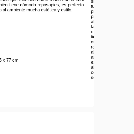
si
ambién tiene cómodo reposapies, es perfecto
tu
o al ambiente mucha estética y estilo.
producto
presenta
alguna
falla
o
tienes
dudas
respecto
al
armado
5 x 77 cm
escríbenos
al
correo
serviciotecnico@asia