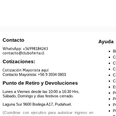
Contacto
Ayuda
WhatsApp: +
56998184243
B
contacto@cluboferta.cl
C
Cotizaciones:
C
C
Cotización Mayorista aquí
Contacto Mayorista: +
56 9 3934 0803
C
C
Punto de Retiro y Devoluciones
E
Lunes a Viernes desde las 10:00 a 16:30 Hrs.
P
Sábado, Domingo y días festivos cerrado.
P
Laguna Sur 9600 Bodega A17, Pudahuel.
P
P
(Coordinar con ejecutivo para autorizar ingreso en