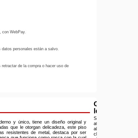
s, con WebPay.
 datos personales están a salvo.
 retractar de la compra o hacer uso de
Garantía
legal
Servicio
derno y único, tiene un diseño original y
atención
adas que le otorgan delicadeza, este piso
al
s resistentes de metal, destaca por ser
cliente:
alanca que funciona como rosca con la cual