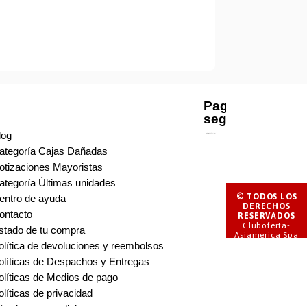
Pago
seguro
log
ategoría Cajas Dañadas
otizaciones Mayoristas
ategoría Últimas unidades
© TODOS LOS
entro de ayuda
DERECHOS
ontacto
RESERVADOS
Cluboferta-
stado de tu compra
Asiamerica Spa
olítica de devoluciones y reembolsos
olíticas de Despachos y Entregas
olíticas de Medios de pago
olíticas de privacidad