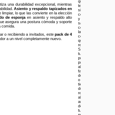
que
iza una durabilidad excepcional, mientras
te
bilidad.
Asiento y respaldo tapizados en
sientas
 limpiar, lo que las convierte en la elección
contento
do de esponja
en asiento y respaldo alto
y
ue asegura una postura cómoda y soporte
satisfecho
a comida.
con
las
r o recibiendo a invitados, este
pack de 4
compras
edor a un nivel completamente nuevo.
que
realizas.
Si
tu
producto
presenta
alguna
falla,
defecto
o
tienes
dudas
respecto
al
armado
de
tu
producto