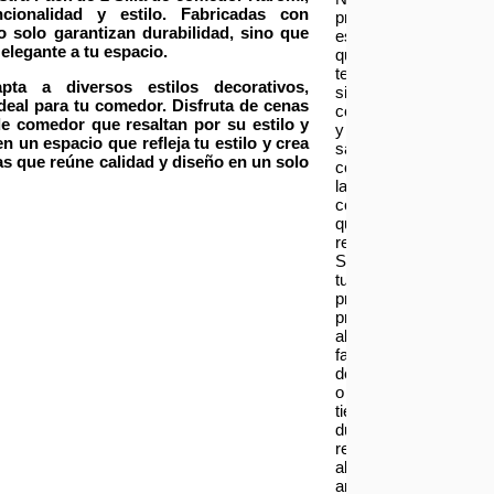
ncionalidad y estilo
. F
abricadas con
prioridad
no solo garantizan durabilidad, sino que
es
legante a tu espacio.
que
te
ta a diversos estilos decorativos,
sientas
deal para tu comedor. Disfruta de cenas
contento
 de comedor
que resaltan por su estilo y
y
 un espacio que refleja tu estilo y crea
satisfecho
las que reúne
calidad y diseño
en un solo
con
las
compras
que
realizas.
Si
tu
producto
presenta
alguna
falla,
defecto
o
tienes
dudas
respecto
al
armado