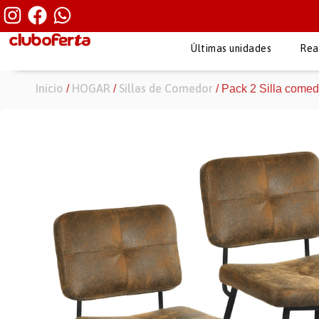
Últimas unidades
Rea
Inicio
HOGAR
Sillas de Comedor
/
/
/ Pack 2 Silla come