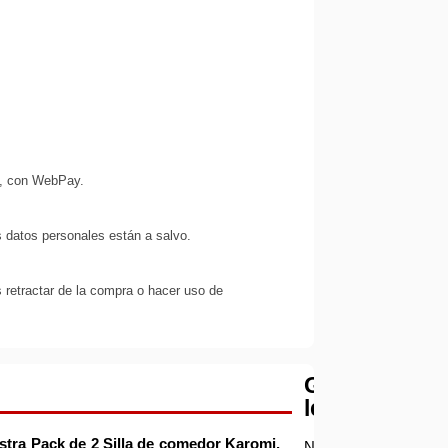
s, con WebPay.
 datos personales están a salvo.
 retractar de la compra o hacer uso de
Garantía
legal
estra
Pack de 2 Silla de comedor Karomi
,
Nuestra