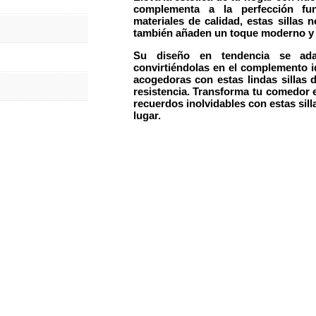
complementa a la perfección
fu
materiales de calidad
, estas sillas 
también añaden un toque moderno y e
Su
diseño en tendencia
se adap
convirtiéndolas en el complemento i
acogedoras con estas
lindas sillas
resistencia. Transforma tu comedor en
recuerdos inolvidables con estas sil
lugar.