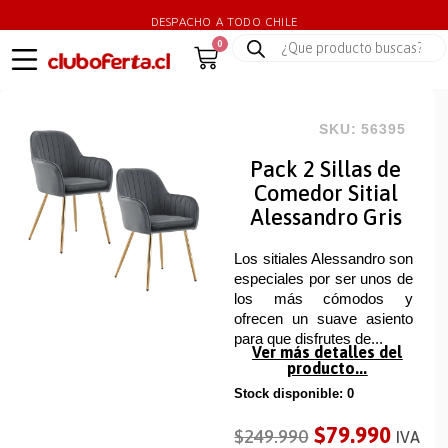
DESPACHO A TODO CHILE
0
SKU: 56395
Pack 2 Sillas de
Comedor Sitial
Alessandro Gris
Los sitiales Alessandro son
especiales por ser unos de
los más cómodos y
ofrecen un suave asiento
para que disfrutes de...
Ver más detalles del
producto...
Stock disponible: 0
$
79.990
$
249.990
IVA