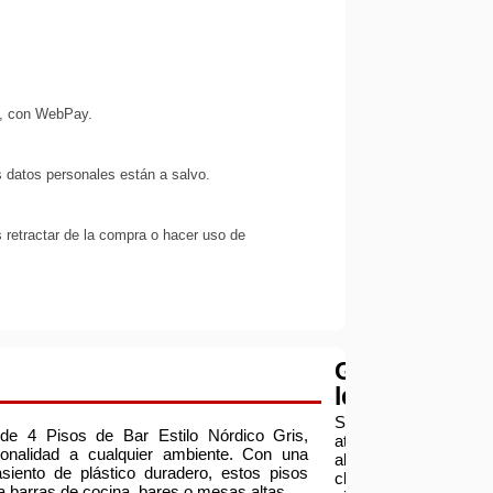
s, con WebPay.
 datos personales están a salvo.
 retractar de la compra o hacer uso de
Garantía
legal
Servicio
e 4 Pisos de Bar Estilo Nórdico Gris,
atención
ionalidad a cualquier ambiente. Con una
al
siento de plástico duradero, estos pisos
cliente:
a barras de cocina, bares o mesas altas.