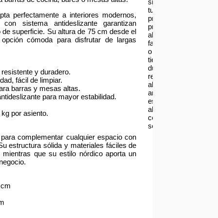
si
tu
pta perfectamente a interiores modernos,
producto
con sistema antideslizante garantizan
presenta
o de superficie. Su altura de 75 cm desde el
alguna
 opción cómoda para disfrutar de largas
falla
o
tienes
dudas
 resistente y duradero.
respecto
dad, fácil de limpiar.
al
 para barras y mesas altas.
armado
tideslizante para mayor estabilidad.
escríbenos
al
kg por asiento.
correo
serviciotecnico@asia
 para complementar cualquier espacio con
u estructura sólida y materiales fáciles de
, mientras que su estilo nórdico aporta un
negocio.
9 cm
cm