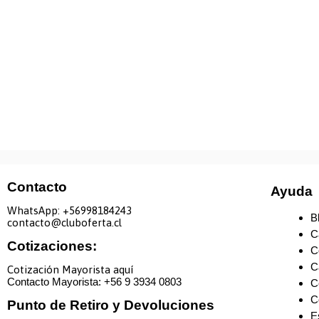
Contacto
Ayuda
WhatsApp: +
56998184243
B
contacto@cluboferta.cl
C
Cotizaciones:
C
C
Cotización Mayorista aquí
Contacto Mayorista: +
56 9 3934 0803
C
C
Punto de Retiro y Devoluciones
E