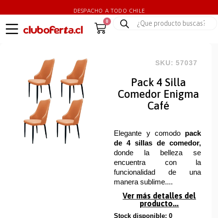
DESPACHO A TODO CHILE
0
SKU: 57037
Pack 4 Silla
Comedor Enigma
Café
Elegante y comodo
pack
de 4 sillas de comedor,
donde la belleza se
encuentra con la
funcionalidad de una
manera sublime....
Ver más detalles del
producto...
Stock disponible: 0