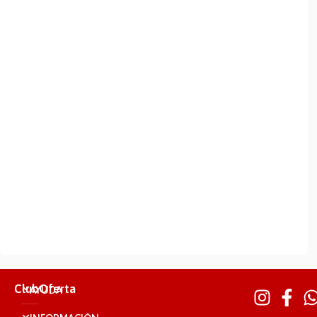
ClubOferta
AYUDA