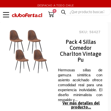
DESPACHO A TODO CHILE
0
SKU: 56427
Pack 4 Sillas
Comedor
Charlton Vintage
Pu
Hermosas sillas de
gamuza sintética con
asiento acolchado ofrece
comodidad real para una
experiencia inolvidable. El
diseño minimalista con
respaldo y...
Ver más detalles del
producto...