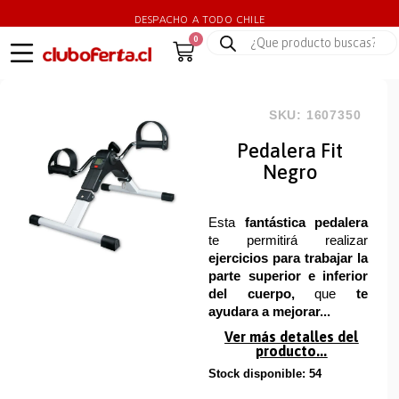
DESPACHO A TODO CHILE
0
SKU: 1607350
Pedalera Fit
Negro
Esta
fantástica pedalera
te permitirá realizar
ejercicios para trabajar la
parte superior e inferior
del cuerpo,
que
te
ayudara a mejorar...
Ver más detalles del
producto...
Stock disponible: 54