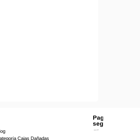
Pago
seguro
log
ategoría Cajas Dañadas