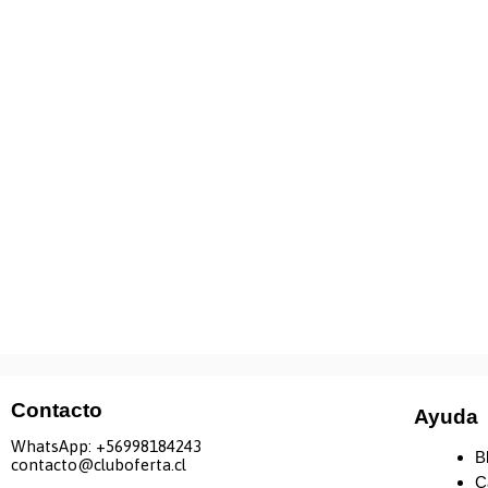
Contacto
Ayuda
WhatsApp: +
56998184243
B
contacto@cluboferta.cl
C