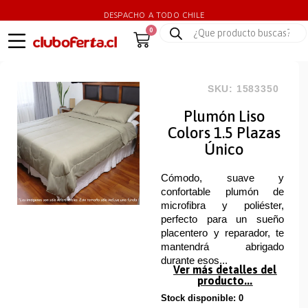
DESPACHO A TODO CHILE
0
SKU: 1583350
Plumón Liso
Colors 1.5 Plazas
Único
Cómodo, suave y
confortable plumón de
microfibra y poliéster,
perfecto para un sueño
placentero y reparador, te
mantendrá abrigado
durante esos...
Ver más detalles del
producto...
Stock disponible: 0