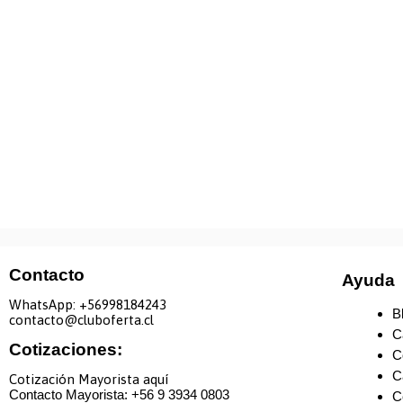
Contacto
Ayuda
WhatsApp: +
56998184243
B
contacto@cluboferta.cl
C
Cotizaciones:
C
C
Cotización Mayorista aquí
Contacto Mayorista: +
56 9 3934 0803
C