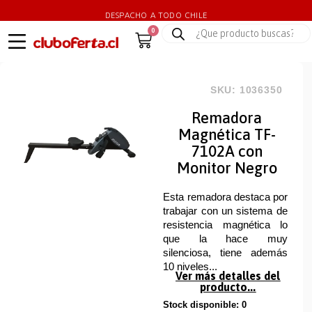
DESPACHO A TODO CHILE
0
SKU: 1036350
Remadora
Magnética TF-
7102A con
Monitor Negro
Esta remadora destaca por
trabajar con un sistema de
resistencia magnética lo
que la hace muy
silenciosa, tiene además
10 niveles...
Ver más detalles del
producto...
Stock disponible: 0