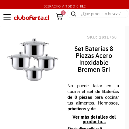
DESPACHO A TODO CHILE
0
SKU: 1631750
Set Baterías 8
Piezas Acero
Inoxidable
Bremen Gri
No puede faltar en tu
cocina el
set de Baterías
de 8 piezas
para cocinar
tus alimentos. Hermosos,
prácticos y de...
Ver más detalles del
producto...
Stock disponible: 0