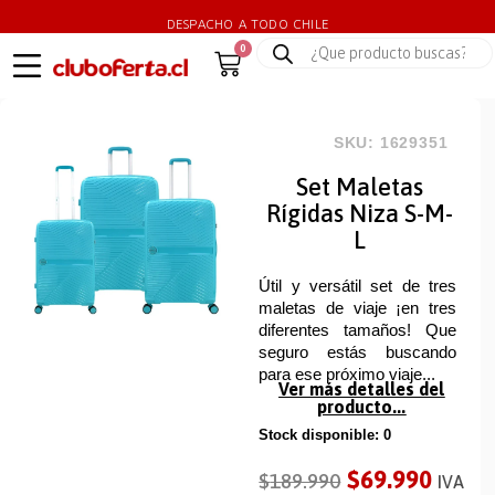
DESPACHO A TODO CHILE
0
SKU: 1629351
Set Maletas
Rígidas Niza S-M-
L
Útil y versátil set de tres
maletas de viaje ¡en tres
diferentes tamaños! Que
seguro estás buscando
para ese próximo viaje...
Ver más detalles del
producto...
Stock disponible: 0
$
69.990
$
189.990
IVA