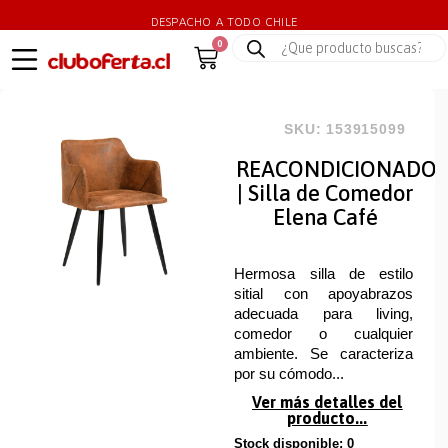
DESPACHO A TODO CHILE
0
SKU: 153915099
REACONDICIONADO
| Silla de Comedor
Elena Café
Hermosa silla de estilo
sitial con apoyabrazos
adecuada para living,
comedor o cualquier
ambiente. Se caracteriza
por su cómodo...
Ver más detalles del
producto...
Stock disponible: 0