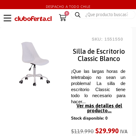
DESPACHO A TODO CHILE
0
SKU: 1551550
Silla de Escritorio
Classic Blanco
¡Que las largas horas de
teletrabajo no sean un
problema! La silla de
escritorio Classic tiene
todo lo necesario para
hacer...
Ver más detalles del
producto...
Stock disponible: 0
$
29.990
$
119.990
IVA