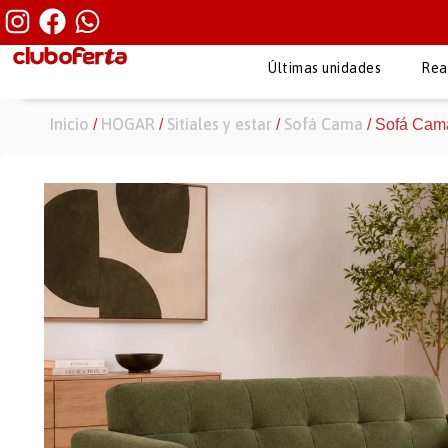
Últimas unidades
Rea
Inicio
HOGAR
Sitiales y estar
Sofá Cama
/
/
/
/ Sofá Cam