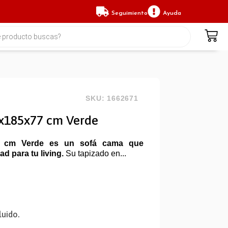
Seguimiento
Ayuda
SKU: 1662671
x185x77 cm Verde
 cm Verde es un sofá cama que
 para tu living.
Su tapizado en...
luido.