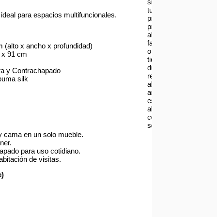
si
tu
deal para espacios multifuncionales.
producto
presenta
alguna
falla
 (alto x ancho x profundidad)
o
 x 91 cm
tienes
dudas
a y Contrachapado
respecto
uma silk
al
armado
escríbenos
al
correo
serviciotecnico@asia
 y cama en un solo mueble.
ner.
apado para uso cotidiano.
abitación de visitas.
e)