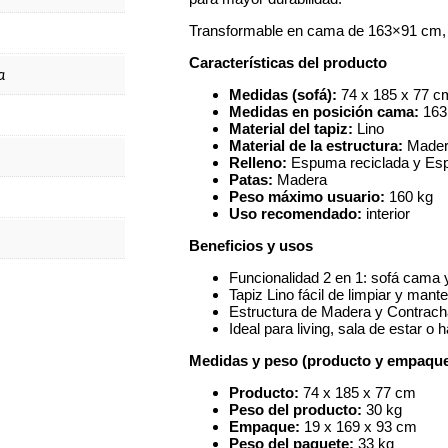
Transformable en cama de 163×91 cm, i
Características del producto
a
Medidas (sofá):
74 x 185 x 77 cm
Medidas en posición cama:
163
Material del tapiz:
Lino
Material de la estructura:
Mader
Relleno:
Espuma reciclada y Esp
Patas:
Madera
Peso máximo usuario:
160 kg
Uso recomendado:
interior
Beneficios y usos
Funcionalidad 2 en 1: sofá cama
Tapiz Lino fácil de limpiar y mante
Estructura de Madera y Contrach
Ideal para living, sala de estar o h
Medidas y peso (producto y empaqu
Producto:
74 x 185 x 77 cm
Peso del producto:
30 kg
Empaque:
19 x 169 x 93 cm
Peso del paquete:
33 kg