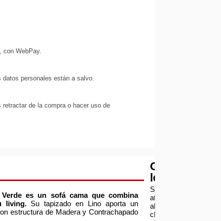
s, con WebPay.
 datos personales están a salvo.
 retractar de la compra o hacer uso de
Garantía
legal
Servicio
Verde es un sofá cama que combina
atención
 living.
Su tapizado en Lino aporta un
al
 con estructura de Madera y Contrachapado
cliente: