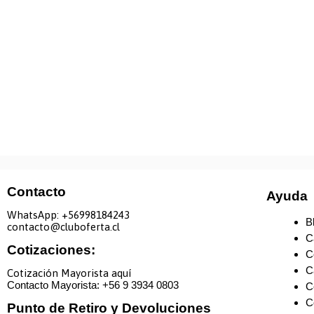
Contacto
Ayuda
WhatsApp: +
56998184243
B
contacto@cluboferta.cl
C
Cotizaciones:
C
C
Cotización Mayorista aquí
Contacto Mayorista: +
56 9 3934 0803
C
C
Punto de Retiro y Devoluciones