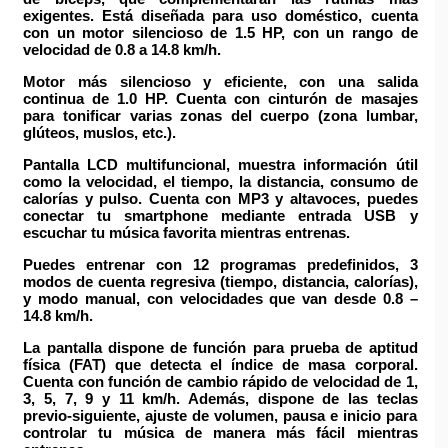
exigentes. Está diseñada para uso doméstico, cuenta
con un
motor silencioso de 1.5 HP
, con un rango de
velocidad de 0.8 a 14.8 km/h.
Motor más silencioso y eficiente, con una salida
continua de 1.0 HP. Cuenta con
cinturón de masajes
para tonificar varias zonas del cuerpo (zona lumbar,
glúteos, muslos, etc.).
Pantalla LCD multifuncional
, muestra información útil
como la velocidad, el tiempo, la distancia, consumo de
calorías y pulso. Cuenta con
MP3 y altavoces
, puedes
conectar tu smartphone mediante
entrada USB
y
escuchar tu música favorita mientras entrenas.
Puedes entrenar con
12 programas predefinidos
,
3
modos de cuenta regresiva
(tiempo, distancia, calorías),
y modo manual, con
velocidades que van desde 0.8 –
14.8 km/h.
La pantalla dispone de
función para prueba de aptitud
física (FAT)
que detecta el índice de masa corporal.
Cuenta con
función de cambio rápido de velocidad
de 1,
3, 5, 7, 9 y 11 km/h. Además, dispone de las
teclas
previo-siguiente
, ajuste de volumen, pausa e inicio para
controlar tu música de manera más fácil mientras