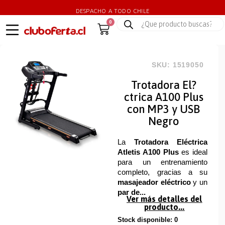
DESPACHO A TODO CHILE
0
SKU: 1519050
Trotadora El?
ctrica A100 Plus
con MP3 y USB
Negro
La
Trotadora Eléctrica
Atletis A100 Plus
es ideal
para un entrenamiento
completo, gracias a su
masajeador eléctrico
y un
par de...
Ver más detalles del
producto...
Stock disponible: 0