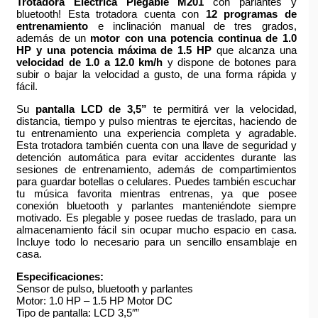
Trotadora Eléctrica Plegable M201
con parlantes y
bluetooth! Esta trotadora cuenta con
12 programas de
entrenamiento
e inclinación manual de tres grados,
además de un
motor con una potencia continua de 1.0
HP y una potencia máxima de 1.5 HP
que alcanza una
velocidad de 1.0 a 12.0 km/h
y dispone de botones para
subir o bajar la velocidad a gusto, de una forma rápida y
fácil.
Su
pantalla LCD de 3,5”
te permitirá ver la velocidad,
distancia, tiempo y pulso mientras te ejercitas, haciendo de
tu entrenamiento una experiencia completa y agradable.
Esta trotadora también cuenta con una llave de seguridad y
detención automática para evitar accidentes durante las
sesiones de entrenamiento, además de compartimientos
para guardar botellas o celulares. Puedes también escuchar
tu música favorita mientras entrenas, ya que posee
conexión bluetooth y parlantes manteniéndote siempre
motivado. Es plegable y posee ruedas de traslado, para un
almacenamiento fácil sin ocupar mucho espacio en casa.
Incluye todo lo necesario para un sencillo ensamblaje en
casa.
Especificaciones:
Sensor de pulso, bluetooth y parlantes
Motor: 1.0 HP – 1.5 HP Motor DC
Tipo de pantalla: LCD 3,5″”