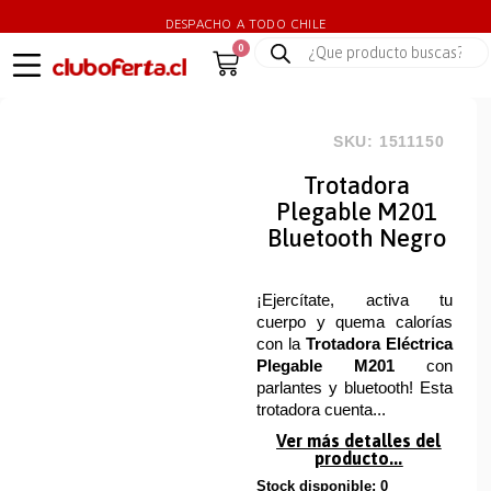
DESPACHO A TODO CHILE
0
SKU: 1511150
Trotadora
Plegable M201
Bluetooth Negro
¡Ejercítate, activa tu
cuerpo y quema calorías
con la
Trotadora Eléctrica
Plegable M201
con
parlantes y bluetooth! Esta
trotadora cuenta...
Ver más detalles del
producto...
Stock disponible: 0