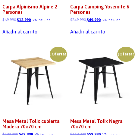
Carpa Alpinismo Alpine 2
Carpa Camping Yosemite 6
Personas
Personas
$
69.990
$
12.990
$
249.990
$
49.990
IVA incluido.
IVA incluido.
Añadir al carrito
Añadir al carrito
¡Oferta!
¡Oferta!
Mesa Metal Tolix cubierta
Mesa Metal Tolix Negra
Madera 70×70 cm
70×70 cm
$
199.990
$
69.990
$
149.990
$
59.990
IVA incluido.
IVA incluido.