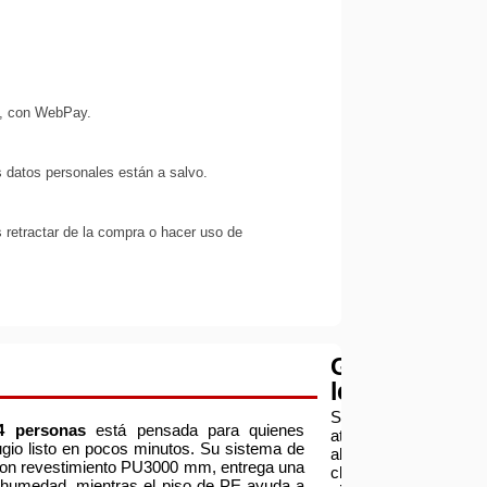
s, con WebPay.
 datos personales están a salvo.
 retractar de la compra o hacer uso de
Garantía
legal
Servicio
4 personas
está pensada para quienes
atención
fugio listo en pocos minutos. Su sistema de
al
T con revestimiento PU3000 mm, entrega una
cliente:
y humedad, mientras el piso de PE ayuda a