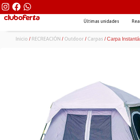
Últimas unidades
Rea
Inicio
RECREACIÓN
Outdoor
Carpas
/
/
/
/ Carpa Instan