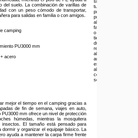
si
o del suelo. La combinación de varillas de
tu
lidad con un peso cómodo de transportar,
producto
era para salidas en familia o con amigos.
presenta
alguna
falla
de camping
o
tienes
dudas
timiento PU3000 mm
respecto
al
 + acero
armado
escríbenos
al
correo
serviciotecnico@asia
 mejor el tiempo en el camping gracias a
apadas de fin de semana, viajes en auto,
to PU3000 mm ofrece un nivel de protección
oches húmedas, mientras la mosquitera
e insectos. El tamaño está pensado para
 dormir y organizar el equipaje básico. La
cero ayuda a mantener la carpa firme frente