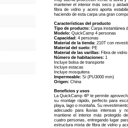
mantener el interior más seco y aislad
fibra de vidrio y acero aporta estabi
haciendo de esta carpa una gran compañ
Características del producto
Tipo de producto:
Carpa instantánea 
Modelo:
QuickCamp 4 personas
Capacidad:
4 personas
Material de la tienda:
210T con reves
Material del suelo:
PE
Material de las varillas:
Fibra de vidrio
Número de habitaciones:
1
Incluye bolsa de transporte
Incluye estacas
Incluye mosquitera
Impermeable:
Sí (PU3000 mm)
Origen:
China
Beneficios y usos
La QuickCamp 4P te permite aprovechar
su montaje rápido, perfecto para esc
playa, lago o montaña. Su revestimien
adecuado para lluvias intensas y n
mantiene el interior más protegido d
cuatro personas, entregando lugar para
estructura mixta de fibra de vidrio y a