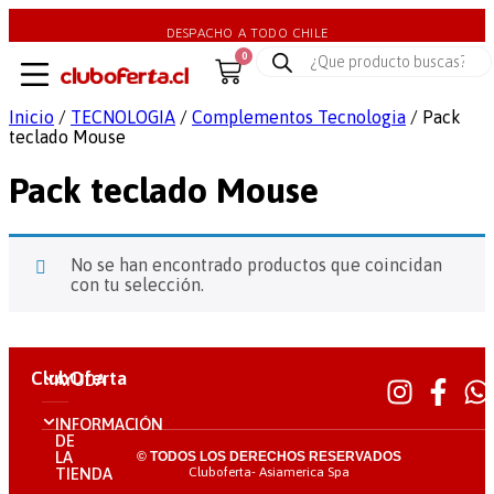
DESPACHO A TODO CHILE
0
Inicio
/
TECNOLOGIA
/
Complementos Tecnologia
/ Pack
teclado Mouse
Pack teclado Mouse
No se han encontrado productos que coincidan
con tu selección.
ClubOferta
AYUDA
INFORMACIÓN
DE
LA
© TODOS LOS DERECHOS RESERVADOS
Cluboferta- Asiamerica Spa
TIENDA