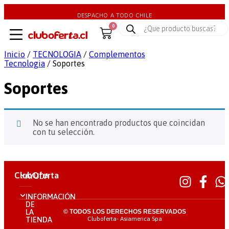
DESPACHO A TODO CHILE
0
Inicio
/
TECNOLOGIA
/
Complementos
Tecnologia
/ Soportes
Soportes
No se han encontrado productos que coincidan
con tu selección.
ClubOferta
AYUDA
INFORMACIÓN
DE
LA
© TODOS LOS DERECHOS RESERVADOS
Cluboferta- Asiamerica Spa
TIENDA