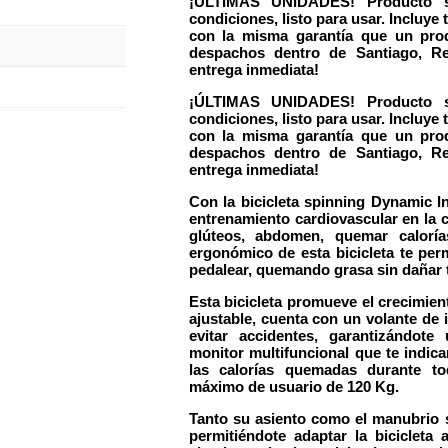
¡ÚLTIMAS UNIDADES!
Producto 
condiciones
, listo para usar. Incluye
con la misma garantía que un pro
despachos dentro de Santiago, Re
entrega inmediata!
¡ÚLTIMAS UNIDADES!
Producto 
condiciones
, listo para usar. Incluye
con la misma garantía que un pro
despachos dentro de Santiago, Re
entrega inmediata!
Con la
bicicleta spinning
Dynamic In
entrenamiento cardiovascular
en la c
glúteos, abdomen, quemar calorí
ergonómico
de esta bicicleta te pe
pedalear, quemando grasa sin dañar 
Esta bicicleta promueve el crecimie
ajustable
, cuenta con un
volante de i
evitar accidentes
, garantizándot
monitor multifuncional
que te indica
las
calorías quemadas
durante to
máximo de usuario
de
120 Kg
.
Tanto su
asiento
como el
manubrio
permitiéndote adaptar la biciclet