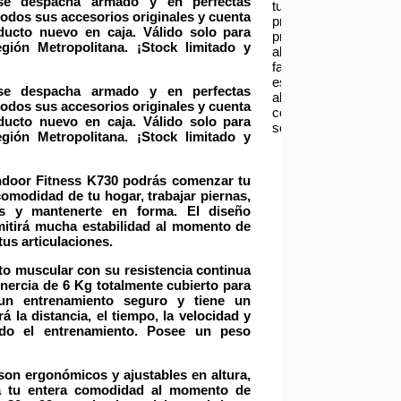
se despacha
armado y en perfectas
tu
todos sus accesorios originales
y
cuenta
producto
ducto nuevo en caja
.
Válido solo para
presenta
gión Metropolitana.
¡Stock limitado y
alguna
falla
escríbenos
se despacha
armado y en perfectas
al
todos sus accesorios originales
y
cuenta
correo
ducto nuevo en caja
.
Válido solo para
serviciotecnico@asia
gión Metropolitana.
¡Stock limitado y
door Fitness K730 podrás comenzar tu
omodidad de tu hogar, trabajar piernas,
as y mantenerte en forma. El
diseño
rmitirá mucha estabilidad al momento de
tus articulaciones.
nto muscular con su
resistencia continua
nercia
de
6 Kg
totalmente cubierto para
e un
entrenamiento seguro
y tiene un
rá la
distancia
, el
tiempo
, la
velocidad
y
do el entrenamiento. Posee un
peso
son
ergonómicos
y
ajustables en altura
,
a a tu entera comodidad al momento de