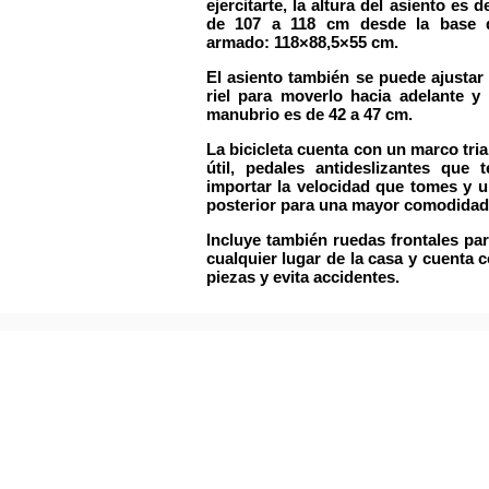
ejercitarte, la
altura del asiento
es d
de
107 a 118 cm
desde la base d
armado: 118×88,5×55 cm.
El
asiento
también se puede
ajustar
riel para moverlo hacia adelante y 
manubrio
es de
42 a 47 cm
.
La bicicleta cuenta con un
marco
tri
útil,
pedales antideslizantes
que te
importar la velocidad que tomes y 
posterior para una mayor comodidad 
Incluye también
ruedas frontales
par
cualquier lugar de la casa y cuenta 
piezas y evita accidentes.