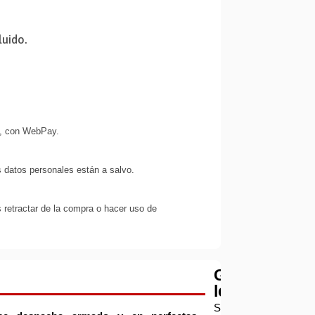
luido.
s, con WebPay.
 datos personales están a salvo.
 retractar de la compra o hacer uso de
Garantía
legal
Si