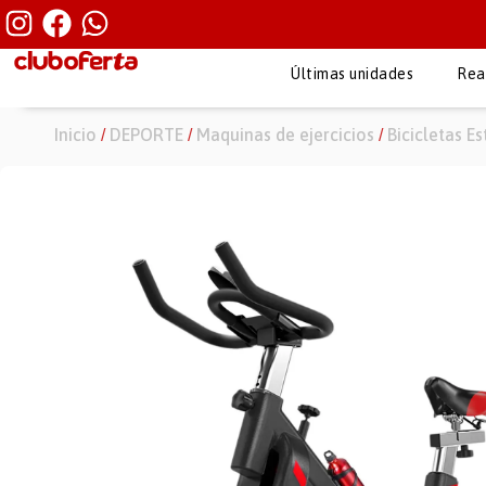
Últimas unidades
Rea
Inicio
DEPORTE
Maquinas de ejercicios
Bicicletas Es
/
/
/