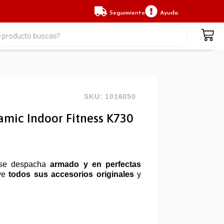
Seguimiento
Ayuda
SKU: 1016050
amic Indoor Fitness K730
se despacha
armado y en perfectas
uye
todos sus accesorios originales
y