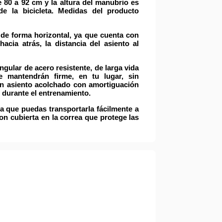
e
80 a 92 cm
y la
altura del manubrio
es
e la bicicleta. Medidas del producto
 de forma horizontal
, ya que cuenta con
hacia atrás, la
distancia del asiento al
angular de
acero
resistente
, de larga vida
 mantendrán firme, en tu lugar, sin
un
asiento acolchado con amortiguación
durante el entrenamiento.
a que puedas transportarla fácilmente a
con
cubierta en la correa
que protege las