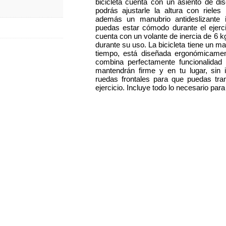
bicicleta cuenta con un asiento de d
podrás ajustarle la altura con rieles
además un manubrio antideslizante i
puedas estar cómodo durante el ejerci
cuenta con un volante de inercia de 6 k
durante su uso. La bicicleta tiene un ma
tiempo, está diseñada ergonómicame
combina perfectamente funcionalidad 
mantendrán firme y en tu lugar, sin 
ruedas frontales para que puedas tran
ejercicio. Incluye todo lo necesario par