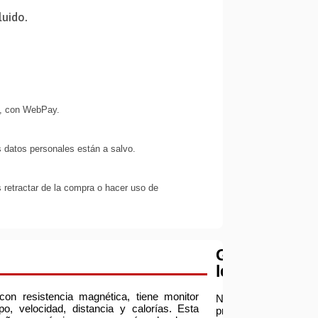
luido.
s, con WebPay.
 datos personales están a salvo.
 retractar de la compra o hacer uso de
Garantía
legal
s con resistencia magnética, tiene monitor
Nuestra
o, velocidad, distancia y calorías. Esta
prioridad