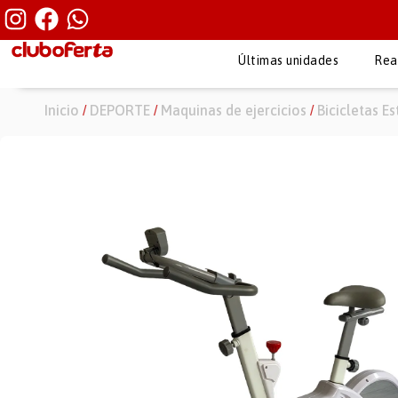
Últimas unidades
Rea
Inicio
DEPORTE
Maquinas de ejercicios
Bicicletas Es
/
/
/