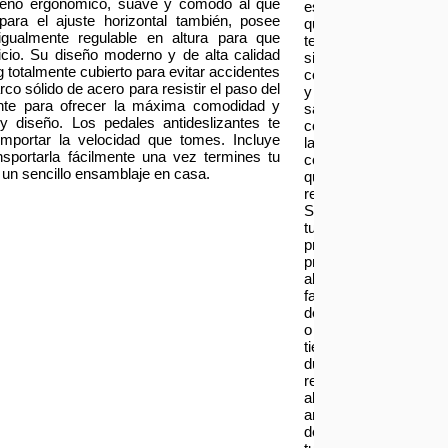
iseño ergonómico, suave y cómodo al que
es
 para el ajuste horizontal también, posee
que
gualmente regulable en altura para que
te
cio. Su diseño moderno y de alta calidad
sientas
g totalmente cubierto para evitar accidentes
contento
rco sólido de acero para resistir el paso del
y
nte para ofrecer la máxima comodidad y
satisfecho
y diseño. Los pedales antideslizantes te
con
importar la velocidad que tomes. Incluye
las
sportarla fácilmente una vez termines tu
compras
a un sencillo ensamblaje en casa.
que
realizas.
Si
tu
producto
presenta
alguna
falla,
defecto
o
tienes
dudas
respecto
al
armado
de