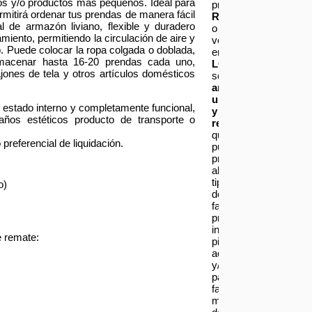
os y/o productos más pequeños. Ideal para
productos
rmitirá ordenar tus prendas de manera fácil
REACONDICIONAD
al de armazón liviano, flexible y duradero
o
iento, permitiendo la circulación de aire y
vendidos
o. Puede colocar la ropa colgada o doblada,
en
macenar hasta 16-20 prendas cada uno,
LOTES
jones de tela y otros artículos domésticos
son
artículos
usados
 estado interno y completamente funcional,
y
años estéticos producto de transporte o
refaccionados
,
que
preferencial de liquidación.
pueden
presentar
algún
tipo
o)
de
falla,
productos
incompletos,
e remate:
piezas,
accesorios
y/o
parte
faltantes,
marcas