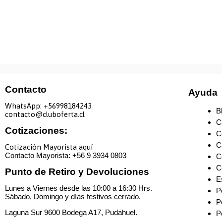
Contacto
Ayuda
WhatsApp: +
56998184243
B
contacto@cluboferta.cl
C
Cotizaciones:
C
C
Cotización Mayorista aquí
Contacto Mayorista: +
56 9 3934 0803
C
C
Punto de Retiro y Devoluciones
E
Lunes a Viernes desde las 10:00 a 16:30 Hrs.
P
Sábado, Domingo y días festivos cerrado.
P
Laguna Sur 9600 Bodega A17, Pudahuel.
P