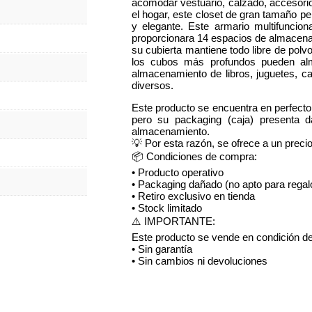
acomodar vestuario, calzado, accesori
el hogar, este closet de gran tamaño pe
y elegante. Este armario multifuncion
proporcionara 14 espacios de almacenam
su cubierta mantiene todo libre de polv
los cubos más profundos pueden al
almacenamiento de libros, juguetes, ca
diversos.
Este producto se encuentra en perfecto
pero su packaging (caja) presenta d
almacenamiento.
💡 Por esta razón, se ofrece a un precio 
📦 Condiciones de compra:
• Producto operativo
• Packaging dañado (no apto para regal
• Retiro exclusivo en tienda
• Stock limitado
⚠️ IMPORTANTE:
Este producto se vende en condición d
• Sin garantía
• Sin cambios ni devoluciones