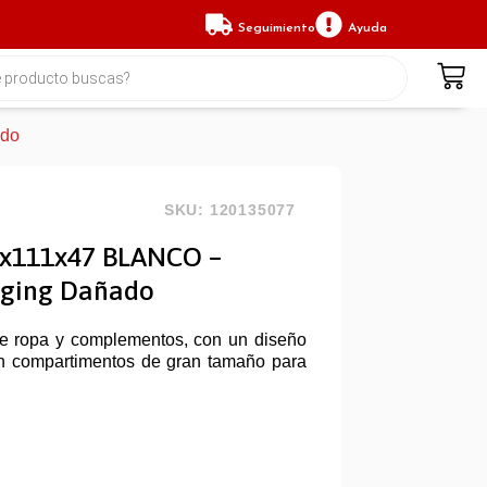
Seguimiento
Ayuda
ado
SKU: 120135077
x111x47 BLANCO –
aging Dañado
de ropa y complementos, con un diseño
n compartimentos de gran tamaño para