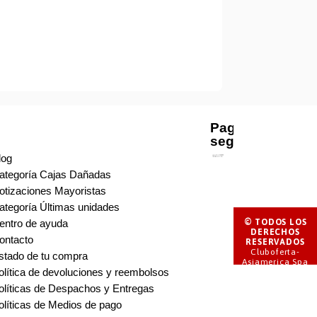
Pago
seguro
log
ategoría Cajas Dañadas
otizaciones Mayoristas
ategoría Últimas unidades
© TODOS LOS
entro de ayuda
DERECHOS
ontacto
RESERVADOS
Cluboferta-
stado de tu compra
Asiamerica Spa
olítica de devoluciones y reembolsos
olíticas de Despachos y Entregas
olíticas de Medios de pago