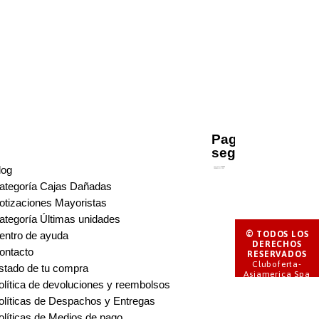
Pago
seguro
log
ategoría Cajas Dañadas
otizaciones Mayoristas
ategoría Últimas unidades
© TODOS LOS
entro de ayuda
DERECHOS
ontacto
RESERVADOS
Cluboferta-
stado de tu compra
Asiamerica Spa
olítica de devoluciones y reembolsos
olíticas de Despachos y Entregas
olíticas de Medios de pago