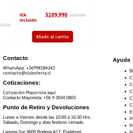
$
109.990
IVA
$
129.990
incluido.
74.990
Añadir al carrito
Contacto
Ayuda
WhatsApp: +
56998184243
B
contacto@cluboferta.cl
C
Cotizaciones:
C
C
Cotización Mayorista aquí
Contacto Mayorista: +
56 9 3934 0803
C
C
Punto de Retiro y Devoluciones
E
Lunes a Viernes desde las 10:00 a 16:30 Hrs.
P
Sábado, Domingo y días festivos cerrado.
P
Laguna Sur 9600 Bodega A17, Pudahuel.
P