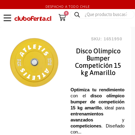
DESPACHO A TODO CHILE
0
SKU: 1651950
Disco Olímpico
Bumper
Competición 15
kg Amarillo
Optimiza tu rendimiento
con el
disco olímpico
bumper de competición
15 kg amarillo
, ideal para
entrenamientos
avanzados
y
competiciones
. Diseñado
con...