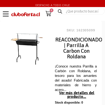
DESPACHO A TODO CHILE
0
SKU: 162305099
REACONDICIONADO
| Parrilla A
Carbon Con
Roldana
¡Conoce nuestra Parrilla a
Carbón con Roldana, el
tesoro para los amantes
del asado! Fabricada con
materiales de hierro y
acero...
Ver más detalles del
producto...
Stock disponible: 0