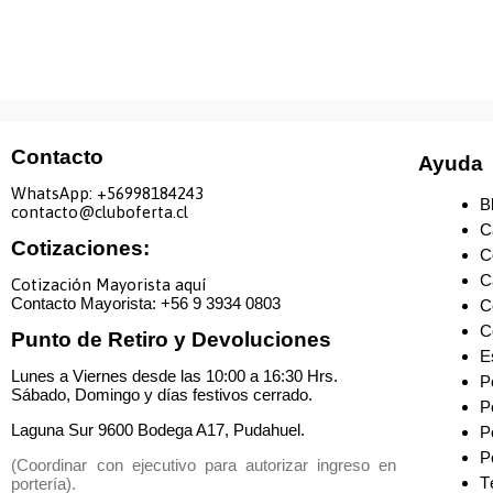
Contacto
Ayuda
WhatsApp: +
56998184243
B
contacto@cluboferta.cl
C
Cotizaciones:
C
C
Cotización Mayorista aquí
Contacto Mayorista: +
56 9 3934 0803
C
C
Punto de Retiro y Devoluciones
E
Lunes a Viernes desde las 10:00 a 16:30 Hrs.
P
Sábado, Domingo y días festivos cerrado.
P
Laguna Sur 9600 Bodega A17, Pudahuel.
P
P
(Coordinar con ejecutivo para autorizar ingreso en
T
portería)
.