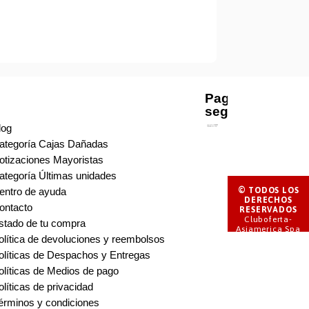
Pago
seguro
log
ategoría Cajas Dañadas
otizaciones Mayoristas
ategoría Últimas unidades
© TODOS LOS
entro de ayuda
DERECHOS
ontacto
RESERVADOS
Cluboferta-
stado de tu compra
Asiamerica Spa
olítica de devoluciones y reembolsos
olíticas de Despachos y Entregas
olíticas de Medios de pago
olíticas de privacidad
érminos y condiciones