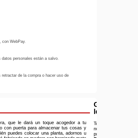
s, con WebPay.
 datos personales están a salvo.
 retractar de la compra o hacer uso de
Garantía
legal
ra, que le dará un toque acogedor a tu
Todos
io con puerta para almacenar tus cosas y
nuestros
ién puedes colocar una planta, adornos u
productos