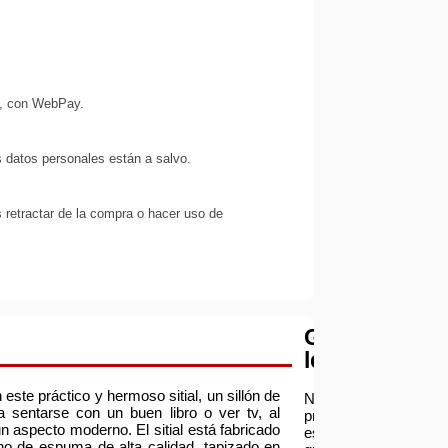
s, con WebPay.
 datos personales están a salvo.
 retractar de la compra o hacer uso de
Garantía
legal
este práctico y hermoso sitial, un sillón de
Nuestra
sentarse con un buen libro o ver tv, al
prioridad
 aspecto moderno. El sitial está fabricado
es
eno de espuma de alta calidad, tapizado en