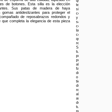
que
lles de botones. Esta silla es la elección
te
legantes. Sus patas de madera de haya
sientas
n gomas antideslizantes para proteger el
contento
á acompañado de reposabrazos redondos y
y
 que completa la elegancia de esta pieza
satisfecho
con
las
compras
que
realizas.
Si
tu
producto
presenta
alguna
falla,
defecto
o
tienes
dudas
respecto
al
armado
de
tu
producto