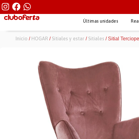
Últimas unidades
Rea
Inicio
HOGAR
Sitiales y estar
Sitiales
/
/
/
/ Sitial Tercio